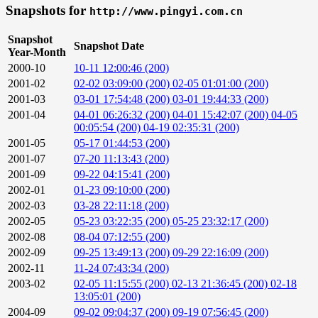
Snapshots for
http://www.pingyi.com.cn
Snapshot
Snapshot Date
Year-Month
2000-10
10-11 12:00:46 (200)
2001-02
02-02 03:09:00 (200)
02-05 01:01:00 (200)
2001-03
03-01 17:54:48 (200)
03-01 19:44:33 (200)
2001-04
04-01 06:26:32 (200)
04-01 15:42:07 (200)
04-05
00:05:54 (200)
04-19 02:35:31 (200)
2001-05
05-17 01:44:53 (200)
2001-07
07-20 11:13:43 (200)
2001-09
09-22 04:15:41 (200)
2002-01
01-23 09:10:00 (200)
2002-03
03-28 22:11:18 (200)
2002-05
05-23 03:22:35 (200)
05-25 23:32:17 (200)
2002-08
08-04 07:12:55 (200)
2002-09
09-25 13:49:13 (200)
09-29 22:16:09 (200)
2002-11
11-24 07:43:34 (200)
2003-02
02-05 11:15:55 (200)
02-13 21:36:45 (200)
02-18
13:05:01 (200)
2004-09
09-02 09:04:37 (200)
09-19 07:56:45 (200)